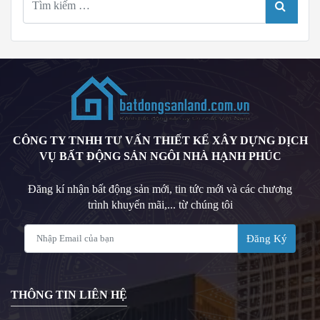
kiếm
TÌM KI
cho:
CÔNG TY TNHH TƯ VẤN THIẾT KẾ XÂY DỰNG DỊCH
VỤ BẤT ĐỘNG SẢN NGÔI NHÀ HẠNH PHÚC
Đăng kí nhận bất động sản mới, tin tức mới và các chương
trình khuyến mãi,... từ chúng tôi
Đăng Ký
THÔNG TIN LIÊN HỆ